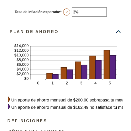
$10,000,000
monto
entre
0%
Tasa de inflación esperada
:
*
Ingresa
?
y
un
20%
monto
entre
0%
PLAN DE AHORRO
y
20%
DEFINICIONES