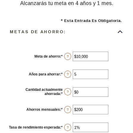
Alcanzarás tu meta en 4 años y 1 mes.
*
Esta Entrada Es Obligatoria.
METAS DE AHORRO:
Meta de ahorro
:
*
Ingresa
?
un
monto
entre
$100
Años para ahorrar
:
*
Ingresa
?
y
un
$10,000,000
monto
entre
Cantidad actualmente
1
?
ahorrada
:
*
Ingresa
y
un
100
monto
entre
Ahorros mensuales
:
*
Ingresa
?
$0
un
y
monto
$10,000,000
entre
$1
Tasa de rendimiento esperada
:
*
Ingresa
?
y
un