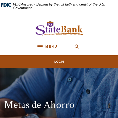
Home
Download
FDIC-Insured - Backed by the full faith and credit of the U.S.
Skip
Acrobat
Government
to
Reader
main
5.0
KS StateBank
content
or
Skip
higher
to
to
footer
view
MENU
.pdf
Toggle navigation
files.
LOGIN
Metas de Ahorro