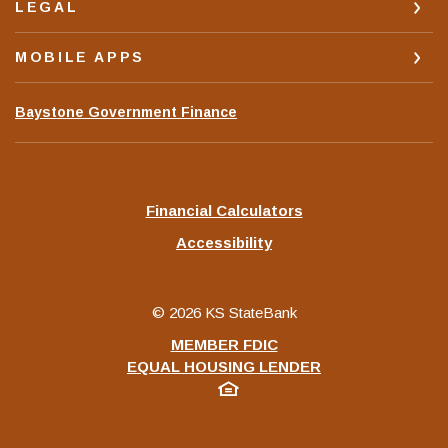
LEGAL
MOBILE APPS
(Opens
Baystone Government Finance
in
a
new
Window)
Financial Calculators
Accessibility
©
2026
KS StateBank
MEMBER FDIC
EQUAL HOUSING LENDER