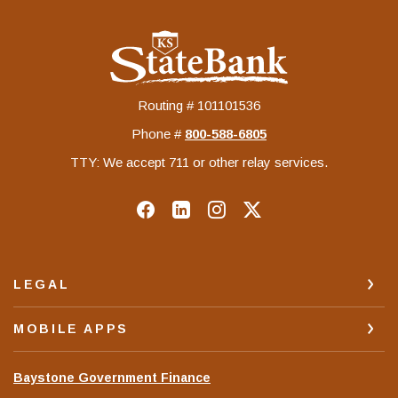
KS StateBank
Routing # 101101536
Phone #
‍800-588-6805
TTY: We accept 711 or other relay services.
LEGAL
MOBILE APPS
(Opens
Baystone Government Finance
in