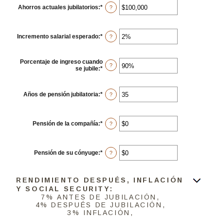
entre
Ahorros actuales jubilatorios
:
*
Ingresa
?
0%
un
y
monto
100%
entre
$0
Incremento salarial esperado
:
*
Ingresa
?
y
un
$100,000,000
monto
entre
Porcentaje de ingreso cuando
0%
?
se jubile
:
*
Ingresa
y
un
20%
monto
entre
Años de pensión jubilatoria
:
*
Ingresa
?
40%
un
y
monto
160%
entre
1
Pensión de la compañía
:
*
Ingresa
?
y
un
100
monto
entre
$0
Pensión de su cónyuge
:
*
Ingresa
?
y
un
$20,000
monto
entre
RENDIMIENTO DESPUÉS, INFLACIÓN
$0
y
Y SOCIAL SECURITY:
$20,000
7% ANTES DE JUBILACIÓN,
4% DESPUÉS DE JUBILACIÓN,
3% INFLACIÓN,