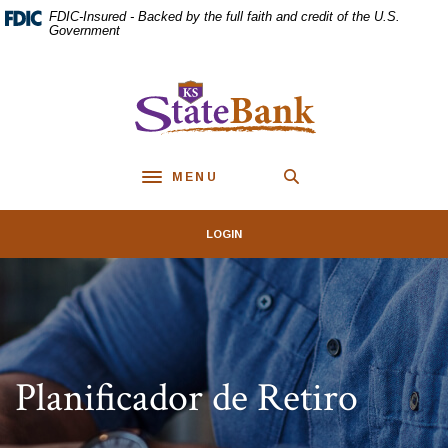
Home
Download
FDIC-Insured - Backed by the full faith and credit of the U.S.
Skip
Acrobat
Government
to
Reader
main
5.0
KS StateBank
content
or
Skip
higher
to
to
footer
view
MENU
.pdf
Toggle navigation
files.
LOGIN
Planificador de Retiro