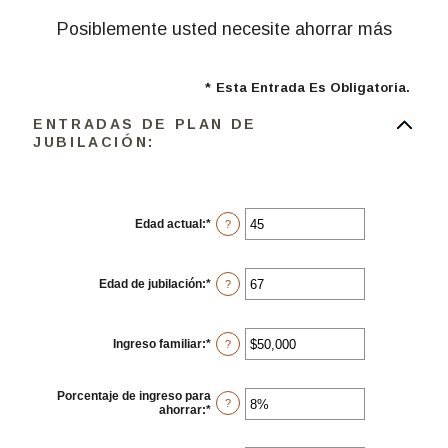
Posiblemente usted necesite ahorrar más
*
Esta Entrada Es Obligatoria.
ENTRADAS DE PLAN DE
JUBILACIÓN:
Edad actual
:
*
Ingresa
?
un
monto
entre
14
Edad de jubilación
:
*
Ingresa
?
y
un
90
monto
entre
10
Ingreso familiar
:
*
Ingresa
?
y
un
90
monto
entre
Porcentaje de ingreso para
$1
?
ahorrar
:
*
Ingresa
y
un
$10,000,000
monto