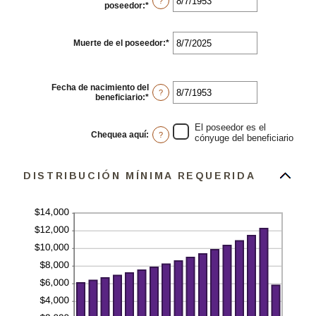
y
?
poseedor
:
*
Introduzca
20%
una
fecha
válida
Muerte de el poseedor
:
*
Introduzca
para
una
Fecha
fecha
de
válida
nacimiento
para
el
Fecha de nacimiento del
Muerte
?
poseedor
beneficiario
:
*
Introduzca
de
una
el
fecha
poseedor
válida
El poseedor es el
Chequea aquí
:
?
para
cónyuge del beneficiario
Fecha
de
nacimiento
DISTRIBUCIÓN MÍNIMA REQUERIDA
del
beneficiario