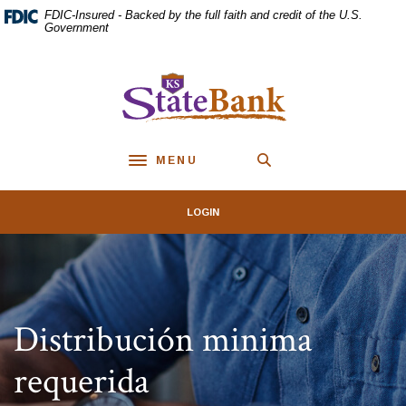
Home
Download
FDIC-Insured - Backed by the full faith and credit of the U.S.
Skip
Acrobat
Government
to
Reader
main
5.0
KS StateBank
content
or
Skip
higher
to
to
footer
view
MENU
.pdf
Toggle navigation
files.
LOGIN
Distribución minima
requerida