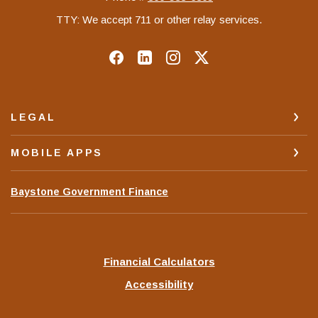
TTY: We accept 711 or other relay services.
LEGAL
MOBILE APPS
(Opens
Baystone Government Finance
in
a
new
Window)
Financial Calculators
Accessibility