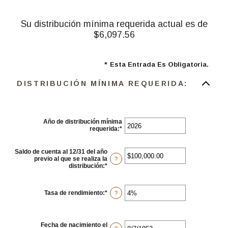
Su distribución mínima requerida actual es de
$6,097.56
*
Esta Entrada Es Obligatoria.
DISTRIBUCIÓN MÍNIMA REQUERIDA:
Año de distribución mínima
requerida
:
*
Ingresa
un
monto
entre
Saldo de cuenta al 12/31 del año
2010
previo al que se realiza la
?
y
distribución
:
*
Ingresa
2040
un
monto
entre
Tasa de rendimiento
:
*
Ingresa
?
$0.00
un
y
monto
$1,000,000,000.00
entre
0%
Fecha de nacimiento el